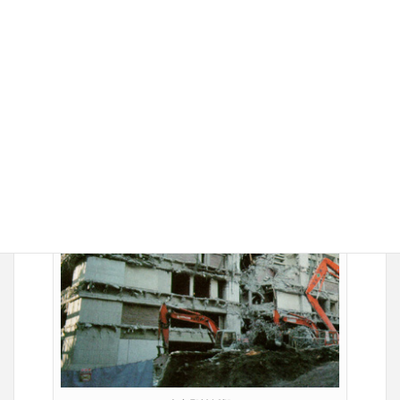
的冒渎。对于艺术财宝的价值他懵
然无知，屡屡施展破坏之手。