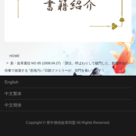
HOME
新・改革通信 NO.85 (2008.04.27) 「謗法」呼ばわりして破門した、創価学会の
供養で放蕩する “意地汚い”日顕ファミリーが、宗門を食いつぶす！
English
中文繁体
中文簡体
Copyright © 青年僧侶改革同盟 All Rights Reserved.