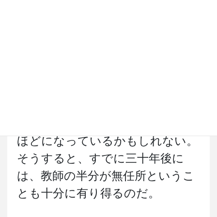
無任所教師になる。恐ろしいこと
に、それ以降は、教師よりも無任
所教師が多くなっていくのだ。
ただし、これは今ある末寺が存
続するという条件での計算だ。宗
門の信徒である法華講は高齢者が
多く、三十年後には、信徒数は激
減し、末寺も廃統合されて、五百
ほどになっているかもしれない。
そうすると、すでに三十年後に
は、教師の半分が無任所というこ
とも十分に有り得るのだ。