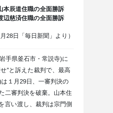
山本辰道住職の全面勝訴
渡辺慈済住職の全面勝訴
年９月28日「毎日新聞」より）
岩手県釜石市・常説寺)に
渡せ”と訴えた裁判で、最高
)は１月29日、一審判決の
た二審判決を破棄。山本住
を言い渡し、裁判は宗門側