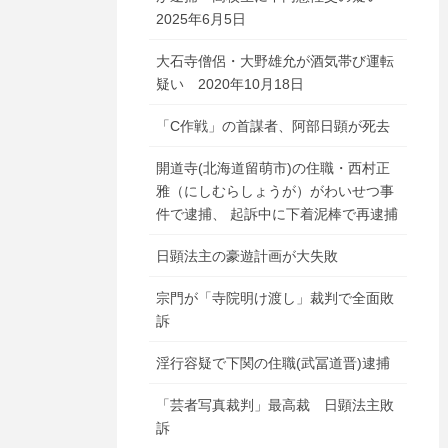
2025年6月5日
大石寺僧侶・大野雄允が酒気帯び運転
疑い 2020年10月18日
「C作戦」の首謀者、阿部日顕が死去
開道寺(北海道留萌市)の住職・西村正
雅（にしむらしょうが）がわいせつ事
件で逮捕、 起訴中に下着泥棒で再逮捕
日顕法主の豪遊計画が大失敗
宗門が「寺院明け渡し」裁判で全面敗
訴
淫行容疑で下関の住職(武冨道晋)逮捕
「芸者写真裁判」最高裁 日顕法主敗
訴