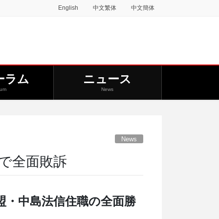
English
中文繁体
中文簡体
ーラム
ニュース
rum
News
News
で全面敗訴
盟・中島法信住職の全面勝