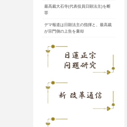
最高裁大石寺(代表役員日顕法主)を断
罪
デマ報道は日顕法主の指揮と、最高裁
が宗門側の上告を棄却