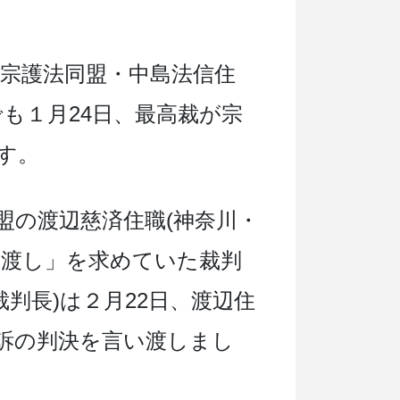
憂宗護法同盟・中島法信住
も１月24日、最高裁が宗
す。
盟の渡辺慈済住職(神奈川・
け渡し」を求めていた裁判
裁判長)は２月22日、渡辺住
訴の判決を言い渡しまし