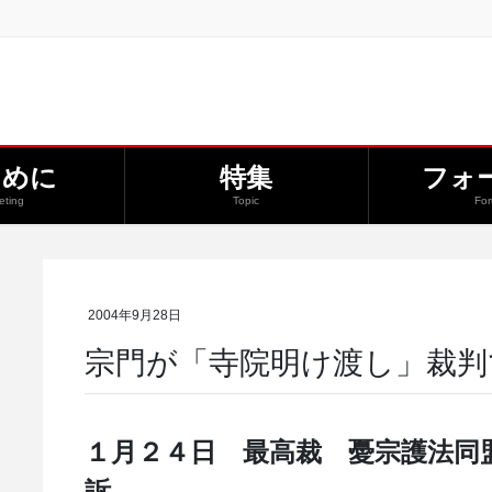
じめに
特集
フォ
eting
Topic
Fo
2004年9月28日
宗門が「寺院明け渡し」裁判
１月２４日 最高裁 憂宗護法同
訴