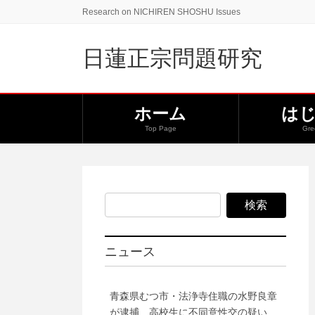
コ
ナ
Research on NICHIREN SHOSHU Issues
ン
ビ
テ
ゲ
日蓮正宗問題研究
ン
ー
ツ
シ
に
ョ
移
ン
ホーム
は
動
に
Top Page
Gre
移
動
ニュース
青森県むつ市・法浄寺住職の水野良章
が逮捕 高校生に不同意性交の疑い