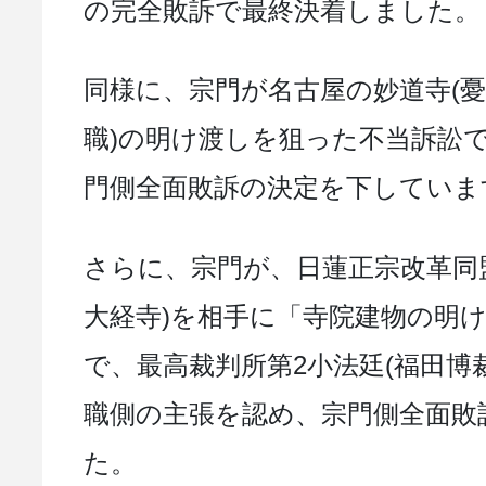
の完全敗訴で最終決着しました。
同様に、宗門が名古屋の妙道寺(
職)の明け渡しを狙った不当訴訟で
門側全面敗訴の決定を下していま
さらに、宗門が、日蓮正宗改革同
大経寺)を相手に「寺院建物の明
で、最高裁判所第2小法廷(福田博
職側の主張を認め、宗門側全面敗
た。