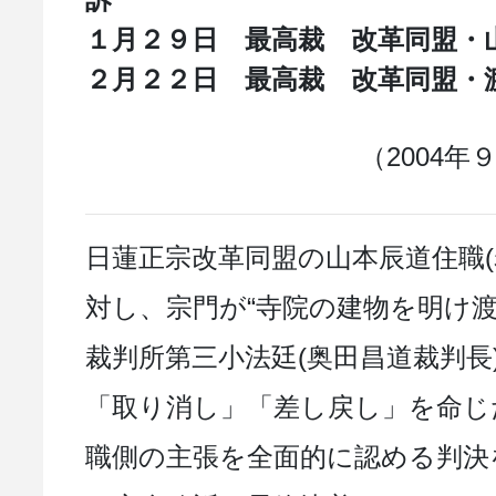
１月２９日 最高裁 改革同盟・
２月２２日 最高裁 改革同盟・
（2004
日蓮正宗改革同盟の山本辰道住職(
対し、宗門が“寺院の建物を明け
裁判所第三小法廷(奥田昌道裁判長
「取り消し」「差し戻し」を命じ
職側の主張を全面的に認める判決